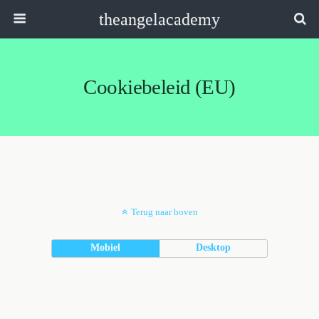
theangelacademy
Cookiebeleid (EU)
Terug naar boven
Mobiel
Desktop